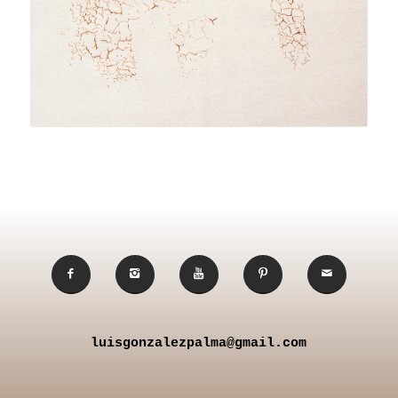
luisgonzalezpalma@gmail.com